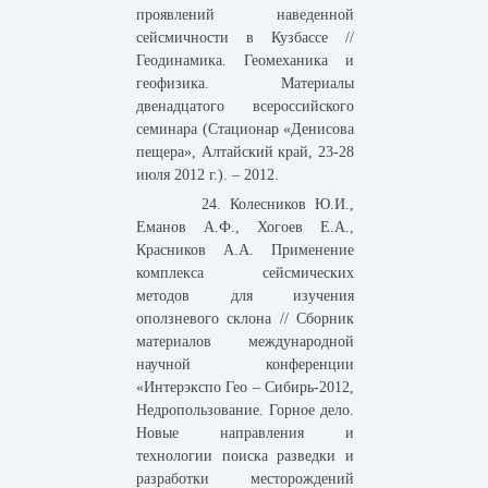
проявлений наведенной
сейсмичности в Кузбассе //
Геодинамика. Геомеханика и
геофизика. Материалы
двенадцатого всероссийского
семинара (Стационар «Денисова
пещера», Алтайский край, 23-28
июля 2012 г.). – 2012.
24. Колесников Ю.И.,
Еманов А.Ф., Хогоев Е.А.,
Красников А.А. Применение
комплекса сейсмических
методов для изучения
оползневого склона // Сборник
материалов международной
научной конференции
«Интерэкспо Гео – Сибирь-2012,
Недропользование. Горное дело.
Новые направления и
технологии поиска разведки и
разработки месторождений