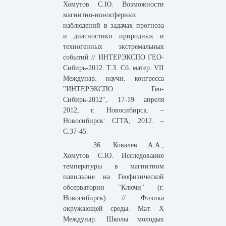
Хомутов С.Ю. Возможности
магнитно-ионосферных
наблюдений в задачах прогноза
и диагностики природных и
техногенных экстремальных
событий // ИНТЕРЭКСПО ГЕО-
Сибирь-2012. Т.3. Сб. матер. VII
Междунар. научн. конгресса
"ИНТЕРЭКСПО Гео-
Сибирь-2012", 17-19 апреля
2012, г. Новосибирск. –
Новосибирск: СГГА, 2012. –
С.37-45.
36. Ковалев А.А.,
Хомутов С.Ю. Исследование
температуры в магнитном
павильоне на Геофизической
обсерватории "Ключи" (г.
Новосибирск) // Физика
окружающей среды. Мат. X
Междунар. Школы молодых