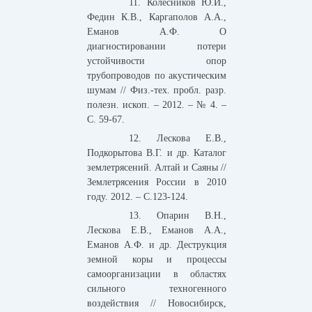
11. Колесников Ю.И.,
Федин К.В., Каргаполов А.А.,
Еманов А.Ф. О
диагностировании потери
устойчивости опор
трубопроводов по акустическим
шумам // Физ.-тех. пробл. разр.
полезн. ископ. – 2012. – № 4. –
С. 59-67.
12. Лескова Е.В.,
Подкорытова В.Г. и др. Каталог
землетрясений. Алтай и Саяны //
Землетрясения России в 2010
году. 2012. – С.123-124.
13. Опарин В.Н.,
Лескова Е.В., Еманов А.А.,
Еманов А.Ф. и др. Деструкция
земной коры и процессы
самоорганизации в областях
сильного техногенного
воздействия // Новосибирск,