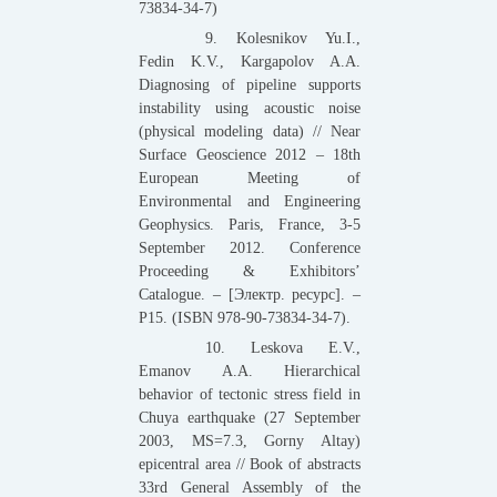
73834-34-7)
9. Kolesnikov Yu.I.,
Fedin K.V., Kargapolov A.A.
Diagnosing of pipeline supports
instability using acoustic noise
(physical modeling data) // Near
Surface Geoscience 2012 – 18th
European Meeting of
Environmental and Engineering
Geophysics. Paris, France, 3-5
September 2012. Conference
Proceeding & Exhibitors’
Catalogue. – [Электр. ресурс]. –
P15. (ISBN 978-90-73834-34-7).
10. Leskova E.V.,
Emanov A.A. Hierarchical
behavior of tectonic stress field in
Chuya earthquake (27 September
2003, MS=7.3, Gorny Altay)
epicentral area // Book of abstracts
33rd General Assembly of the