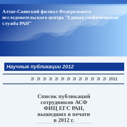
Перейти
Алтае-Саянский филиал Федерального
к
исследовательского центра "Единая геофизическая
основному
служба РАН"
содержанию
Научные публикации 2012
2024
2023
2022
2021
2020
2019
2018
2017
2016
2015
2014
2013
2012
2011
Список публикаций
сотрудников АСФ
ФИЦ ЕГС РАН,
вышедших в печати
в 2012 г.