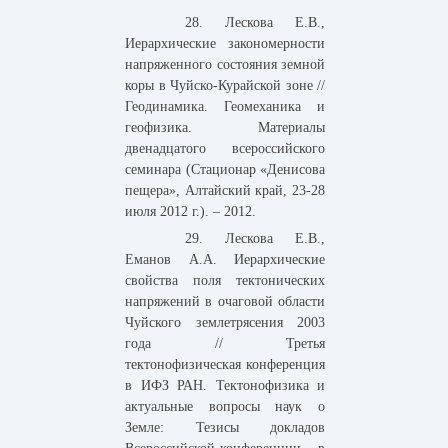
28. Лескова Е.В.,
Иерархические закономерности
напряженного состояния земной
коры в Чуйско-Курайской зоне //
Геодинамика. Геомеханика и
геофизика. Материалы
двенадцатого всероссийского
семинара (Стационар «Денисова
пещера», Алтайский край, 23-28
июля 2012 г.). – 2012.
29. Лескова Е.В.,
Еманов А.А. Иерархические
свойства поля тектонических
напряжений в очаговой области
Чуйского землетрясения 2003
года // Третья
тектонофизическая конференция
в ИФЗ РАН. Тектонофизика и
актуальные вопросы наук о
Земле: Тезисы докладов