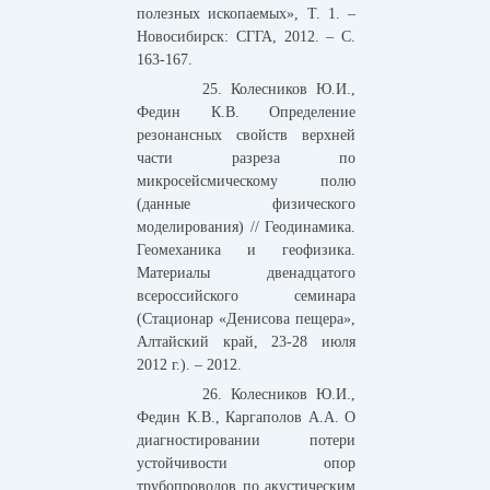
полезных ископаемых», Т. 1. –
Новосибирск: СГГА, 2012. – С.
163-167.
25. Колесников Ю.И.,
Федин К.В. Определение
резонансных свойств верхней
части разреза по
микросейсмическому полю
(данные физического
моделирования) // Геодинамика.
Геомеханика и геофизика.
Материалы двенадцатого
всероссийского семинара
(Стационар «Денисова пещера»,
Алтайский край, 23-28 июля
2012 г.). – 2012.
26. Колесников Ю.И.,
Федин К.В., Каргаполов А.А. О
диагностировании потери
устойчивости опор
трубопроводов по акустическим