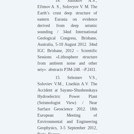
14. Salnikov A.S.,
Efimov A. S., Solovyov V. M. The
Earth’s crust deep structure of
eastern Eurasia on evidence
derived from deep seismic
sounding / 34nd International
Geological Congress, Brisbane,
Australia, 5-10 August 2012. 34nd
IGC Brisbane, 2012 – Scientific
Sessions «Lithosphere structure
from ambient noise and other
seiy»: abstracts Р3М-248. –P.2411.
15. Seleznev V.S.,
Soloviev V.M., Liseikin A.V. The
Accident at Sayano-Shushenskaya
Hydroelectric Power Plant
(Seismologist View) / Near
Surface Geoscience 2012. 18th
European Meeting of
Environmental and Engineering
Geophysics, 3-5 September 2012,