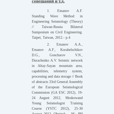
совещаний и т.д.
1. Emanov A.F.
Standing Wave Method in
Engineering Seismology (Theory)
// Taiwan-Russia Bilateral
Sumposium on Civil Engineering.
Taipei, Taiwan, 2012.- p.4
2. Emanov A.A.,
Emanov A.F., Korabelschikov
D.G., Goncharov V.N.,
Durachenko A.V. Seismic network
in Altay-Sayan mountain area,
capabilities, telemetry system,
processing and data storage // Book
of abstracts 33rd General Assembly
of the European Seismological
Commission (GA ESC 2012), 19-
24 August 2012, Moskowand
Young Seismologist Training
Course (YSTC 2012), 25-30
August 2012, Obninsk – M.: PH