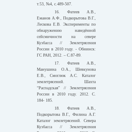
т.53, №4, с.489-507.
16. Фатеев А.В.,
Еманов А.Ф., Подкорытова В.Г.,
Лескова Е.В. Эксперименты по
обнаружению наведённой
сейсмичности на севере
Кузбасса // Землетрясения
России в 2010 году. - Обнинск:
ГС РАН, 2012. – С.87-89.
17. Фатеев А.В.,
Манушина О.А., Шевкунова
Е.В., Смоглюк А.С. Каталог
землетрясений. Шахта
“Распадская” // Землетрясения
России в 2010 году. 2012. С.
184- 185.
18. Фатеев А.В.,
Подкорытова В.Г., Филина А.Г.
Каталог землетрясений. Севера
Кузбасса // Землетрясения