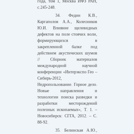
года, том 1, Москва ИФЗ РАН,
с.245-248.
34. Федин К.В.,
Каргаполов А.А., Колесников
Ю.И. Влияние щелевидных
дефектов на поле стоячих волн,
формирующихся в
закрепленной балке под
действием акустических шумов
// Сборник материалов
международной научной
конференции «Интерэкспо Гео –
Сибирь-2012,
Недропользование. Горное дело.
Новые направления и
технологии поиска разведки и
разработки месторождений
полезных ископаемых», Т. 1. –
Новосибирск: СГГА, 2012. – С.
88-92.
35. Белинская А.Ю.,