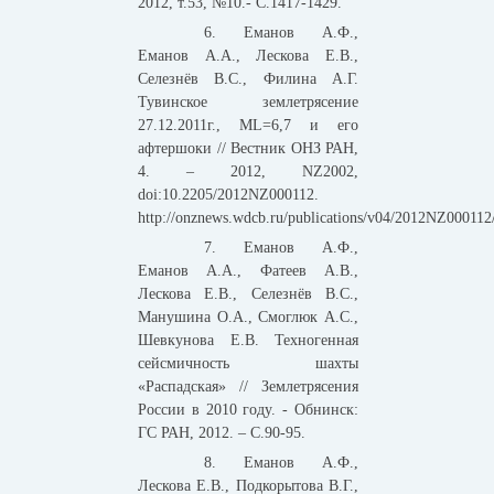
2012, т.53, №10.- С.1417-1429.
6. Еманов А.Ф.,
Еманов А.А., Лескова Е.В.,
Селезнёв В.С., Филина А.Г.
Тувинское землетрясение
27.12.2011г., ML=6,7 и его
афтершоки // Вестник ОНЗ РАН,
4. – 2012, NZ2002,
doi:10.2205/2012NZ000112.
http://onznews.wdcb.ru/publications/v04/2012NZ00011
7. Еманов А.Ф.,
Еманов А.А., Фатеев А.В.,
Лескова Е.В., Селезнёв В.С.,
Манушина О.А., Смоглюк А.С.,
Шевкунова Е.В. Техногенная
сейсмичность шахты
«Распадская» // Землетрясения
России в 2010 году. - Обнинск:
ГС РАН, 2012. – С.90-95.
8. Еманов А.Ф.,
Лескова Е.В., Подкорытова В.Г.,