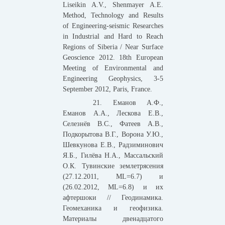
Liseikin A.V., Shenmayer A.E.
Method, Technology and Results
of Engineering-seismic Researches
in Industrial and Hard to Reach
Regions of Siberia / Near Surface
Geoscience 2012. 18th European
Meeting of Environmental and
Engineering Geophysics, 3-5
September 2012, Paris, France.
21. Еманов А.Ф.,
Еманов А.А., Лескова Е.В.,
Селезнёв В.С., Фатеев А.В.,
Подкорытова В.Г., Ворона У.Ю.,
Шевкунова Е.В., Радзиминович
Я.Б., Гилёва Н.А., Массальский
О.К. Тувинские землетрясения
(27.12.2011, МL=6.7) и
(26.02.2012, МL=6.8) и их
афтершоки // Геодинамика.
Геомеханика и геофизика.
Материалы двенадцатого