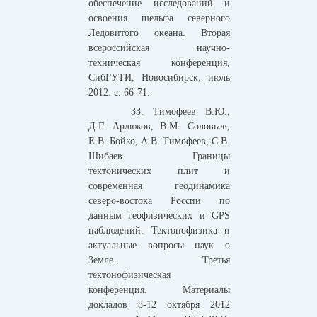
обеспечение исследований и
освоения шельфа северного
Ледовитого океана. Вторая
всероссийская научно-
техническая конференция,
СибГУТИ, Новосибирск, июль
2012. c. 66-71.
33. Тимофеев В.Ю.,
Д.Г. Ардюков, В.М. Соловьев,
Е.В. Бойко, А.В. Тимофеев, С.В.
Шибаев. Границы
тектонических плит и
современная геодинамика
северо-востока России по
данным геофизических и GPS
наблюдений. Тектонофизика и
актуальные вопросы наук о
Земле. Третья
тектонофизическая
конференция. Материалы
докладов 8-12 октября 2012