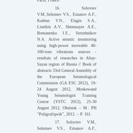
Paris, France.
16. Soloviev
V.M.,Seleznev V.S., Emanov A.F.,
Kashun V.N., Elagin S.A.,
Liseikin A.V., Shenmayer A.E.,
Romanenko I.E., Serezhnikov
N.A. Active seismic monitoring
using high-power moveable 40-
100-tons vibrations sources -
resultats of researches in Altay-
Sayan region of Russia // Book of
abstracts 33rd General Assembly of
the European Seismological
Commission (GA ESC 2012), 19-
24 August 2012, Moskowand
Young Seismologist Training
Course (YSTC 2012), 25-30
August 2012, Obninsk – M.: PH
“Poligrafiqwik”, 2012. – P. 161.
17. Soloviev V.M.,
Seleznev V.S., Emanov A.F.,