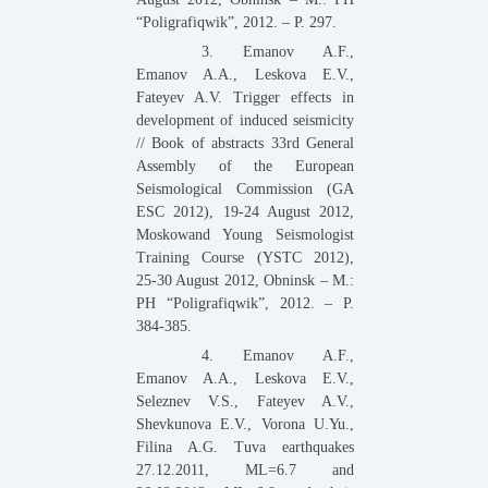
“Poligrafiqwik”, 2012. – P. 297.
3. Emanov A.F.,
Emanov A.A., Leskova E.V.,
Fateyev A.V. Trigger effects in
development of induced seismicity
// Book of abstracts 33rd General
Assembly of the European
Seismological Commission (GA
ESC 2012), 19-24 August 2012,
Moskowand Young Seismologist
Training Course (YSTC 2012),
25-30 August 2012, Obninsk – M.:
PH “Poligrafiqwik”, 2012. – P.
384-385.
4. Emanov A.F.,
Emanov A.A., Leskova E.V.,
Seleznev V.S., Fateyev A.V.,
Shevkunova E.V., Vorona U.Yu.,
Filina A.G. Tuva earthquakes
27.12.2011, ML=6.7 and