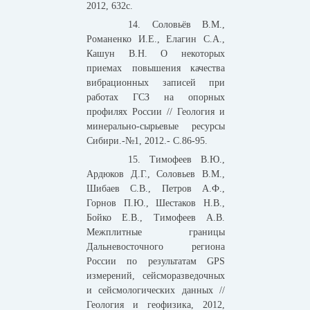
2012, 632с.
14. Соловьёв В.М.,
Романенко И.Е., Елагин С.А.,
Кашун В.Н. О некоторых
приемах повышения качества
вибрационных записей при
работах ГСЗ на опорных
профилях России // Геология и
минерально-сырьевые ресурсы
Сибири.-№1, 2012.- С.86-95.
15. Тимофеев В.Ю.,
Ардюков Д.Г., Соловьев В.М.,
Шибаев С.В., Петров А.Ф.,
Горнов П.Ю., Шестаков Н.В.,
Бойко Е.В., Тимофеев А.В.
Межплитные границы
Дальневосточного региона
России по результатам GPS
измерений, сейсморазведочных
и сейсмологических данных //
Геология и геофизика, 2012,