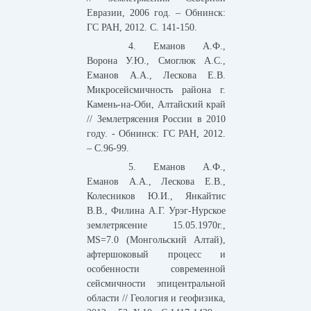
Евразии, 2006 год. – Обнинск:
ГС РАН, 2012. С. 141-150.
4. Еманов А.Ф.,
Ворона У.Ю., Смоглюк А.С.,
Еманов А.А., Лескова Е.В.
Микросейсмичность района г.
Камень-на-Оби, Алтайский край
// Землетрясения России в 2010
году. - Обнинск: ГС РАН, 2012.
– С.96-99.
5. Еманов А.Ф.,
Еманов А.А., Лескова Е.В.,
Колесников Ю.И., Янкайтис
В.В., Филина А.Г. Урэг-Нурское
землетрясение 15.05.1970г.,
MS=7.0 (Монгольский Алтай),
афтершоковый процесс и
особенности современной
сейсмичности эпицентральной
области // Геология и геофизика,