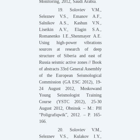
Monitoring, 2012, Saudi Arabia.
19. Soloviev V.M.,
Seleznev V.S., Emanov A.F.,
Salnikov A.S., Kashun V.N.,
Liseikin A.V., Elagin S.A.,
Romanenko I.E.,Shenmayer A.E.
Using high-power vibrations
sources at research of deep
structure of Siberia and east of
Russia seismic active zones // Book
of abstracts 33rd General Assembly
of the European Seismological
Commission (GA ESC 2012), 19-
24 August 2012, Moskowand
Young Seismologist Training
Course (YSTC 2012), 25-30
August 2012, Obninsk – M.: PH
“Poligrafiqwik”, 2012. – P. 165-
166.
20. Soloviev V.M.,
Seleznev V.S., Kulakov I.Y.,