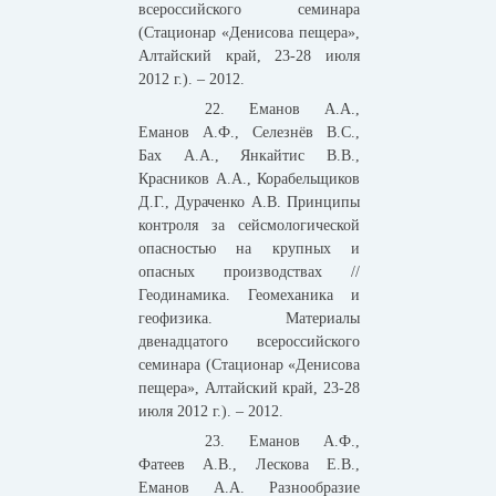
всероссийского семинара
(Стационар «Денисова пещера»,
Алтайский край, 23-28 июля
2012 г.). – 2012.
22. Еманов А.А.,
Еманов А.Ф., Селезнёв В.С.,
Бах А.А., Янкайтис В.В.,
Красников А.А., Корабельщиков
Д.Г., Дураченко А.В. Принципы
контроля за сейсмологической
опасностью на крупных и
опасных производствах //
Геодинамика. Геомеханика и
геофизика. Материалы
двенадцатого всероссийского
семинара (Стационар «Денисова
пещера», Алтайский край, 23-28
июля 2012 г.). – 2012.
23. Еманов А.Ф.,
Фатеев А.В., Лескова Е.В.,
Еманов А.А. Разнообразие