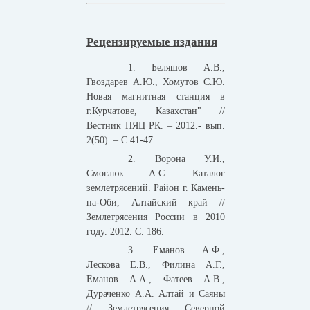
Рецензируемые издания
1. Беляшов А.В.,
Гвоздарев А.Ю., Хомутов С.Ю.
Новая магнитная станция в
г.Курчатове, Казахстан" //
Вестник НЯЦ РК. – 2012.- вып.
2(50). – С.41-47.
2. Ворона У.И.,
Смоглюк А.С. Каталог
землетрясений. Район г. Камень-
на-Оби, Алтайский край //
Землетрясения России в 2010
году. 2012. С. 186.
3. Еманов А.Ф.,
Лескова Е.В., Филина А.Г.,
Еманов А.А., Фатеев А.В.,
Дураченко А.А. Алтай и Саяны
// Землетрясения Северной