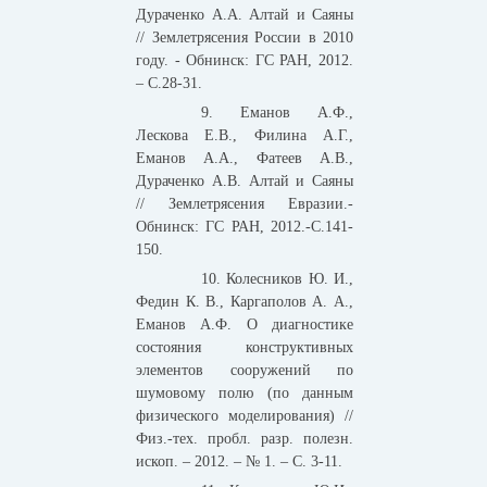
Дураченко А.А. Алтай и Саяны
// Землетрясения России в 2010
году. - Обнинск: ГС РАН, 2012.
– С.28-31.
9. Еманов А.Ф.,
Лескова Е.В., Филина А.Г.,
Еманов А.А., Фатеев А.В.,
Дураченко А.В. Алтай и Саяны
// Землетрясения Евразии.-
Обнинск: ГС РАН, 2012.-С.141-
150.
10. Колесников Ю. И.,
Федин К. В., Каргаполов А. А.,
Еманов А.Ф. О диагностике
состояния конструктивных
элементов сооружений по
шумовому полю (по данным
физического моделирования) //
Физ.-тех. пробл. разр. полезн.
ископ. – 2012. – № 1. – С. 3-11.