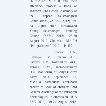
26.02.2012, ML=6.8 and their
aftershock process // Book of
abstracts 33rd General Assembly of
the European Seismological
Commission (GA ESC 2012), 19-
24 August 2012, Moskowand
Young Seismologist Training
Course (YSTC 2012), 25-30
August 2012, Obninsk – M.: PH
“Poligrafiqwik”, 2012. – P. 460.
5. Emanov A.A.,
Leskova E.V., Emanov A.F.,
Fateyev A.V., Kolesnikov Yu.I.,
Vorona U.Yu., Korabelschikov
D.G. Monitoring of Chuya (Gorny
Altay, 2003 September 27,
Ms=7.3) earthquake aftershock
process // Book of abstracts 33rd
General Assembly of the European
Seismological Commission (GA
ESC 2012), 19-24 August 2012,