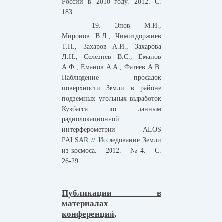
России в 2010 году. 2012. С.
183.
19. Эпов М.И.,
Миронов В.Л., Чимитдоржиев
Т.Н., Захаров А.И., Захарова
Л.Н., Селезнев В.С., Еманов
А.Ф., Еманов А.А., Фатеев А.В.
Наблюдение просадок
поверхности Земли в районе
подземных угольных выработок
Кузбасса по данным
радиолокационной
интерферометрии ALOS
PALSAR // Исследование Земли
из космоса. – 2012. – № 4. – С.
26-29.
Публикации в
материалах
конференций,