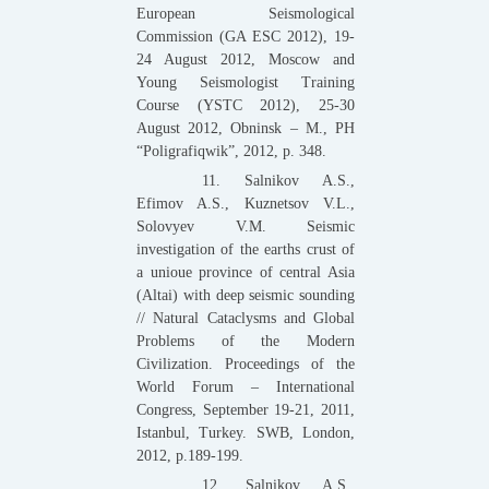
European Seismological
Commission (GA ESC 2012), 19-
24 August 2012, Moscow and
Young Seismologist Training
Course (YSTC 2012), 25-30
August 2012, Obninsk – M., PH
“Poligrafiqwik”, 2012, p. 348.
11. Salnikov A.S.,
Efimov A.S., Kuznetsov V.L.,
Solovyev V.M. Seismic
investigation of the earths crust of
a unioue province of central Asia
(Altai) with deep seismic sounding
// Natural Cataclysms and Global
Problems of the Modern
Civilization. Proceedings of the
World Forum – International
Congress, September 19-21, 2011,
Istanbul, Turkey. SWB, London,
2012, р.189-199.
12. Salnikov A.S.,