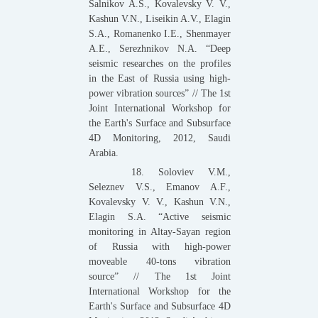
Salnikov A.S., Kovalevsky V. V.,
Kashun V.N., Liseikin A.V., Elagin
S.A., Romanenko I.E., Shenmayer
A.E., Serezhnikov N.A. “Deep
seismic researches on the profiles
in the East of Russia using high-
power vibration sources” // The 1st
Joint International Workshop for
the Earth's Surface and Subsurface
4D Monitoring, 2012, Saudi
Arabia.
18. Soloviev V.M.,
Seleznev V.S., Emanov A.F.,
Kovalevsky V. V., Kashun V.N.,
Elagin S.A. “Active seismic
monitoring in Altay-Sayan region
of Russia with high-power
moveable 40-tons vibration
source” // The 1st Joint
International Workshop for the
Earth's Surface and Subsurface 4D