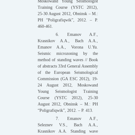
Moskowand Young Seismologist
Training Course (YSTC 2012),
25-30 August 2012, Obninsk – M.:
PH “Poligrafiqwik”, 2012. – P.
460-461.
6. Emanov A.F.,
Krasnikov A.A., Bach A.A.,
Emanov A.A., Vorona U.Yu.
Seismic microzoning by the
method of standing waves // Book
of abstracts 33rd General Assembly
of the European Seismological
Commission (GA ESC 2012), 19-
24 August 2012, Moskowand
Young Seismologist Training
Course (YSTC 2012), 25-30
August 2012, Obninsk – M.: PH
“Poligrafiqwik”, 2012. – P. 413.
7. Emanov A.F.,
Seleznev V.S., Bach A.A.,
Krasnikov A.A. Standing wave