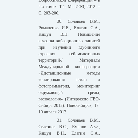
Всероссийской конференции – в
2-х томах. Т.1. М.: ИФЗ, 2012. –
С. 203-206.
30. Соловьев В.М.,
Романенко И.Е., Елагин С.А.,
Кашун В.Н. Повышение
качества вибрационных записей
при изучении глубинного
строения сейсмоактивных
территорий// Материалы
Международной конференции
«Дистанционные методы
зондирования земли и
фотограмметрия, мониторинг
окружающей среды,
геоэкология» (Интерэкспо ГЕО-
Сибирь 2012). Новосибирск, 17-
19 апреля 2012.
31. Соловьев В.М.,
Селезнев В.С., Еманов А.Ф.,
Кашун В.Н., Елагин С.А.,