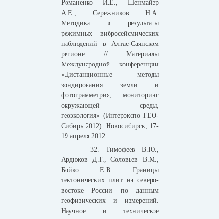
Романенко И.Е., Шенмайер
А.Е., Сережников Н.А.
Методика и результаты
режимных вибросейсмических
наблюдений в Алтае-Саянском
регионе // Материалы
Международной конференции
«Дистанционные методы
зондирования земли и
фотограмметрия, мониторинг
окружающей среды,
геоэкология» (Интерэкспо ГЕО-
Сибирь 2012). Новосибирск, 17-
19 апреля 2012.
32. Тимофеев В.Ю.,
Ардюков Д.Г., Соловьев В.М.,
Бойко Е.В. Границы
тектонических плит на северо-
востоке России по данным
геофизических и измерений.
Научное и техническое