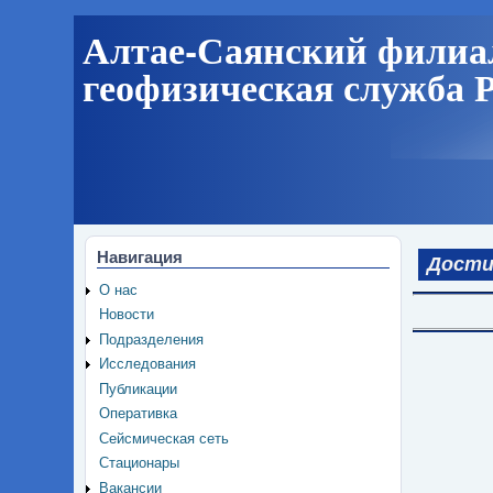
Перейти
Алтае-Саянский филиал
к
геофизическая служба 
основному
содержанию
Навигация
Дости
О нас
Новости
Подразделения
Исследования
Публикации
Оперативка
Сейсмическая сеть
Стационары
Вакансии