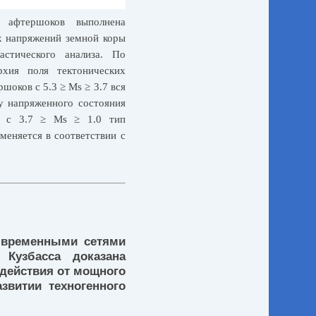
 афтершоков выполнена
х напряжений земной коры
астического анализа. По
рхия поля тектонических
шоков с 5.3 ≥ Ms ≥ 3.7 вся
у напряженного состояния
ий с 3.7 ≥ Ms ≥ 1.0 тип
меняется в соответствии с
 временными сетями
Кузбасса доказана
здействия от мощного
звитии техногенного