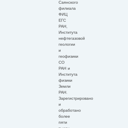
Саянского
филиала
ФИЦ
ЕГС
РАН,
Института
нефтегазовой
геологии
и
геофизики
СО
РАН и
Института
физики
Земли
РАН.
Зарегистрировано
и
обработано
более
пяти