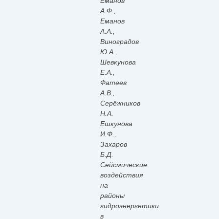
Еманов
А.Ф.,
Еманов
А.А.,
Виноградов
Ю.А.,
Шевкунова
Е.А.,
Фатеев
А.В.,
Серёжников
Н.А.
Ешкунова
И.Ф.,
Захаров
Б.Д.
Сейсмические
воздействия
на
районы
гидроэнергетики
в