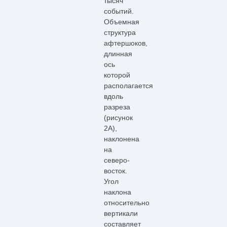
тысяч
событий.
Объемная
структура
афтершоков,
длинная
ось
которой
располагается
вдоль
разреза
(рисунок
2А),
наклонена
на
северо-
восток.
Угол
наклона
относительно
вертикали
составляет