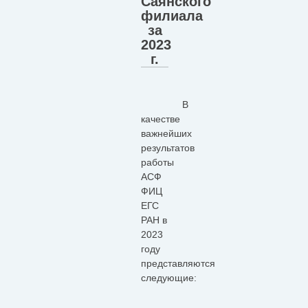
Саянского
филиала
за
2023
г.
В
качестве
важнейших
результатов
работы
АСФ
ФИЦ
ЕГС
РАН в
2023
году
представляются
следующие: