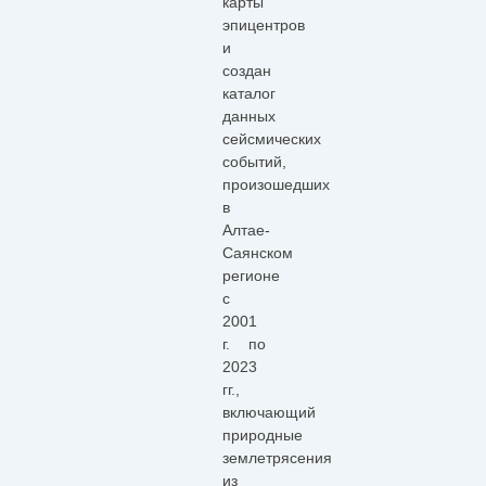
карты
эпицентров
и
создан
каталог
данных
сейсмических
событий,
произошедших
в
Алтае-
Саянском
регионе
с
2001
г. по
2023
гг.,
включающий
природные
землетрясения
из