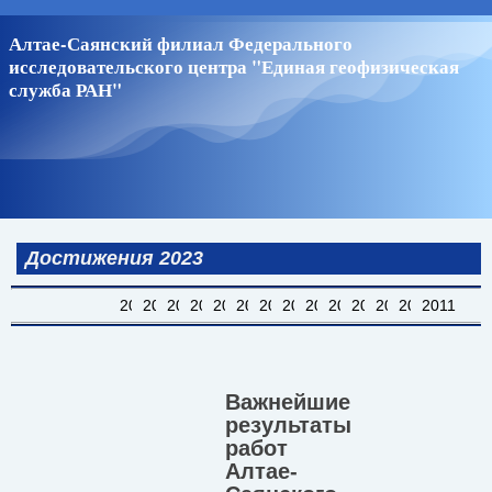
Перейти
Алтае-Саянский филиал Федерального
к
исследовательского центра "Единая геофизическая
основному
служба РАН"
содержанию
Достижения 2023
2024
2023
2022
2021
2020
2019
2018
2017
2016
2015
2014
2013
2012
2011
Важнейшие
результаты
работ
Алтае-