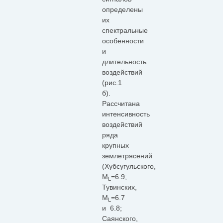
определены
их
спектральные
особенности
и
длительность
воздействий
(рис.1
б).
Рассчитана
интенсивность
воздействий
ряда
крупных
землетрясений
(Хубсугульского,
М
=6.9;
L
Тувинских,
М
=6.7
L
и 6.8;
Саянского,