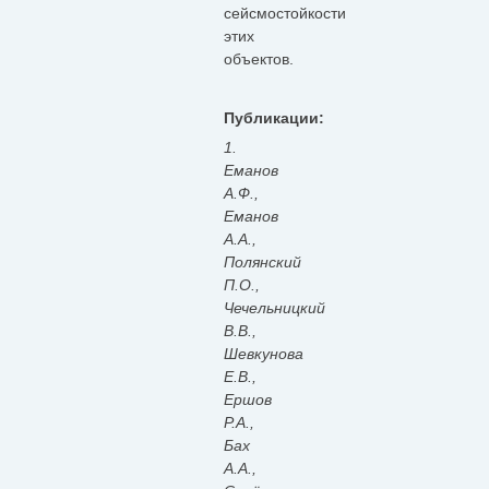
сейсмостойкости
этих
объектов.
Публикации:
1.
Еманов
А.Ф.,
Еманов
А.А.,
Полянский
П.О.,
Чечельницкий
В.В.,
Шевкунова
Е.В.,
Ершов
Р.А.,
Бах
А.А.,