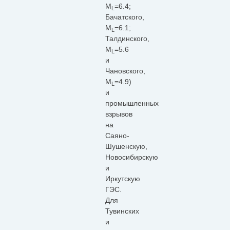
М
=6.4;
L
Бачатского,
М
=6.1;
L
Талдинского,
М
=5.6
L
и
Чановского,
М
=4.9)
L
и
промышленных
взрывов
на
Саяно-
Шушенскую,
Новосибирскую
и
Иркутскую
ГЭС.
Для
Тувинских
и