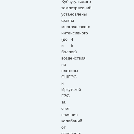
Хубсугульского
землетрясений
установлены
факты
многочасового
интенсивного
(до 4
и 5
баллов)
воздействия
на
плотины
СШГЭС
и
Иркутской
ГЭС
за
счёт
слияния
колебаний
от
основного