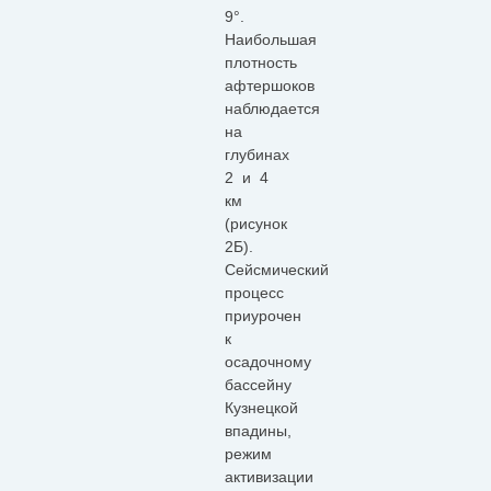
9°.
Наибольшая
плотность
афтершоков
наблюдается
на
глубинах
2 и 4
км
(рисунок
2Б).
Сейсмический
процесс
приурочен
к
осадочному
бассейну
Кузнецкой
впадины,
режим
активизации