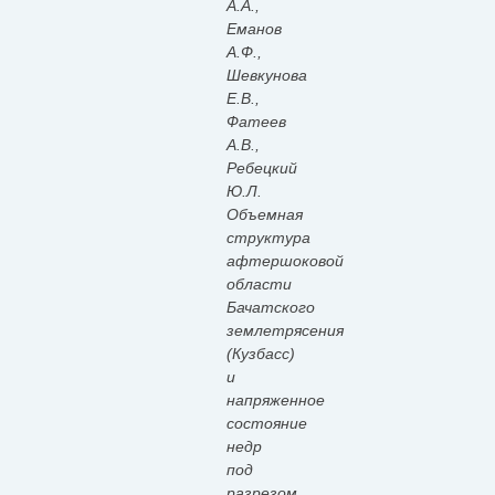
А.А.,
Еманов
А.Ф.,
Шевкунова
Е.В.,
Фатеев
А.В.,
Ребецкий
Ю.Л.
Объемная
структура
афтершоковой
области
Бачатского
землетрясения
(Кузбасс)
и
напряженное
состояние
недр
под
разрезом