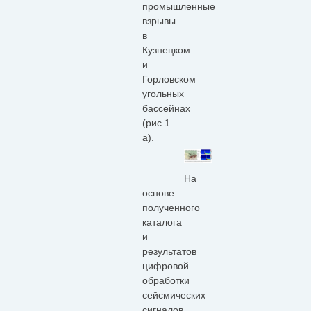
промышленные
взрывы
в
Кузнецком
и
Горловском
угольных
бассейнах
(рис.1
а).
На
основе
полученного
каталога
и
результатов
цифровой
обработки
сейсмических
сигналов