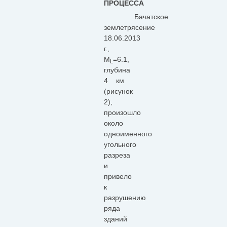
ПРОЦЕССА
Бачатское
землетрясение
18.06.2013
г.,
M
=6.1,
L
глубина
4 км
(рисунок
2),
произошло
около
одноименного
угольного
разреза
и
привело
к
разрушению
ряда
зданий