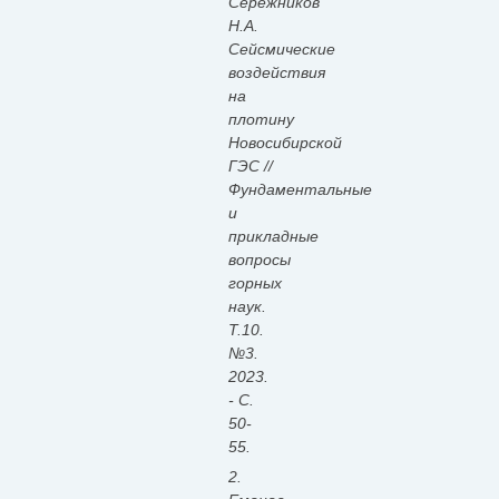
Серёжников
Н.А.
Сейсмические
воздействия
на
плотину
Новосибирской
ГЭС //
Фундаментальные
и
прикладные
вопросы
горных
наук.
Т.10.
№3.
2023.
- С.
50-
55.
2.