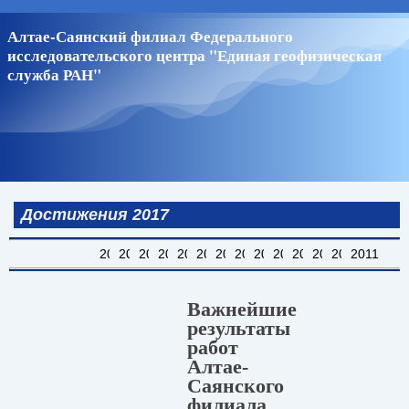
Перейти
Алтае-Саянский филиал Федерального
к
исследовательского центра "Единая геофизическая
основному
служба РАН"
содержанию
Достижения 2017
2024
2023
2022
2021
2020
2019
2018
2017
2016
2015
2014
2013
2012
2011
Важнейшие
результаты
работ
Алтае-
Саянского
филиала